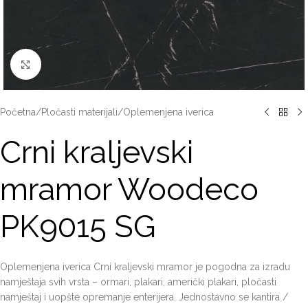
Click to enlarge
Početna
/
Pločasti materijali
/
Oplemenjena iverica
Crni kraljevski
mramor Woodeco
PK9015 SG
Oplemenjena iverica Crni kraljevski mramor je pogodna za izradu
namještaja svih vrsta – ormari, plakari, američki plakari, pločasti
namještaj i uopšte opremanje enterijera. Jednostavno se kantira /