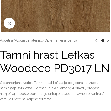
Click to enlarge
Početna
/
Pločasti materijali
/
Oplemenjena iverica
Tamni hrast Lefkas
Woodeco PD3017 LN
Oplemenjena iverica Tamni hrast Lefkas je pogodna za izradu
namještaja svih vrsta – ormari, plakari, američki plakari, pločasti
namještaj i uopšte opremanje enterijera. Jednostavno se kantira /
kantuje i reže na željene formate.