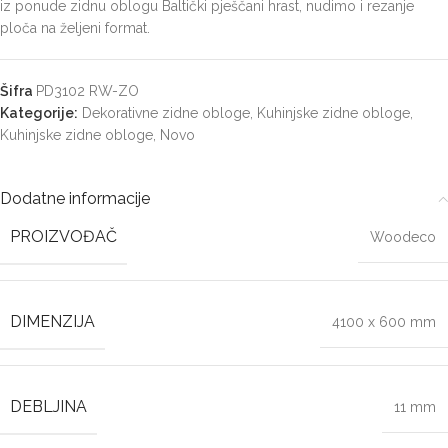
iz ponude zidnu oblogu Baltički pješčani hrast, nudimo i rezanje
ploča na željeni format.
Šifra
PD3102 RW-ZO
Kategorije:
Dekorativne zidne obloge
,
Kuhinjske zidne obloge
,
Kuhinjske zidne obloge
,
Novo
Dodatne informacije
PROIZVOĐAČ
Woodeco
DIMENZIJA
4100 x 600 mm
DEBLJINA
11 mm