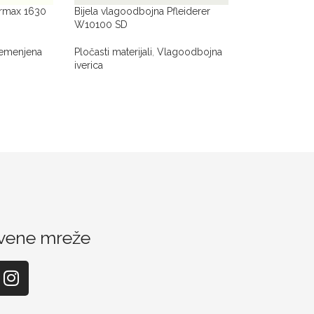
ermax 1630
Bijela vlagoodbojna Pfleiderer
W10100 SD
emenjena
Pločasti materijali
,
Vlagoodbojna
iverica
vene mreže