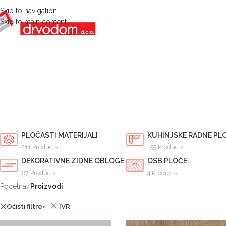
Skip to navigation
Skip to main content
PLOČASTI MATERIJALI
KUHINJSKE RADNE PL
211 Products
155 Products
DEKORATIVNE ZIDNE OBLOGE
OSB PLOČE
67 Products
4 Products
Početna
/
Proizvodi
Očisti filtre
IVR