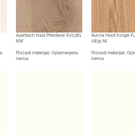
Auerbach hrast Pfleiderer R20381
Aurora Hrast Konjak 
NW
0839 NI
a
Pločasti materijali
,
Oplemenjena
Pločasti materijali
,
Opl
iverica
iverica