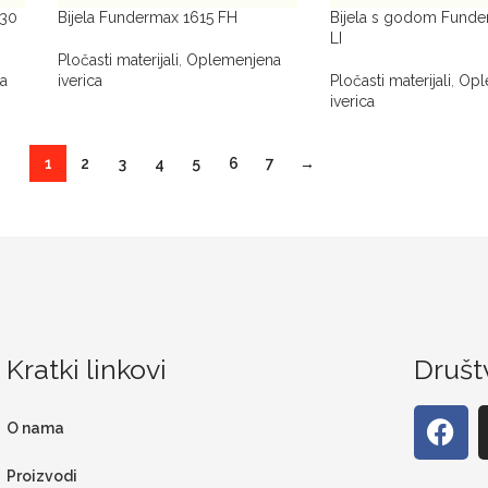
630
Bijela Fundermax 1615 FH
Bijela s godom Fund
LI
Pločasti materijali
,
Oplemenjena
a
iverica
Pločasti materijali
,
Opl
iverica
1
2
3
4
5
6
7
→
Kratki linkovi
Društ
O nama
Proizvodi