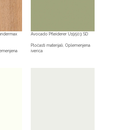
Fundermax
Avocado Pfleiderer U19503 SD
Pločasti materijali
,
Oplemenjena
emenjena
iverica