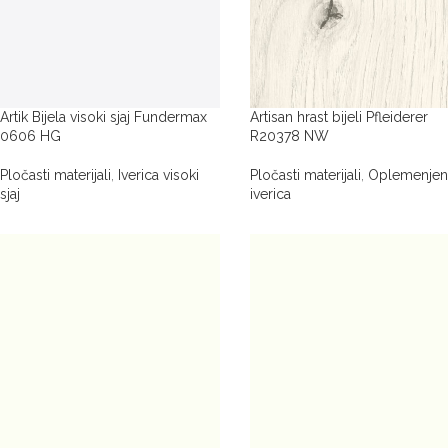
Artik Bijela visoki sjaj Fundermax
Artisan hrast bijeli Pfleiderer
0606 HG
R20378 NW
Pločasti materijali
,
Iverica visoki
Pločasti materijali
,
Oplemenjen
sjaj
iverica