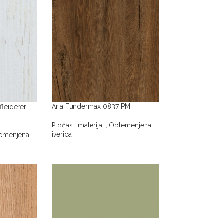
Aria Fundermax 0837 PM
fleiderer
Pločasti materijali
,
Oplemenjena
iverica
emenjena