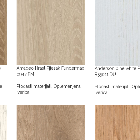
x
Amadeo Hrast Pijesak Fundermax
Anderson pine white P
0947 PM
R55011 DU
a
Pločasti materijali
,
Oplemenjena
Pločasti materijali
,
Opl
iverica
iverica