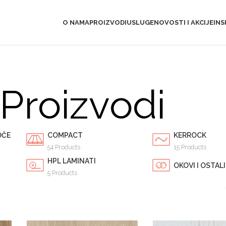
O NAMA
PROIZVODI
USLUGE
NOVOSTI I AKCIJE
INS
Proizvodi
OČE
COMPACT
KERROCK
54 Products
15 Products
HPL LAMINATI
OKOVI I OSTAL
5 Products