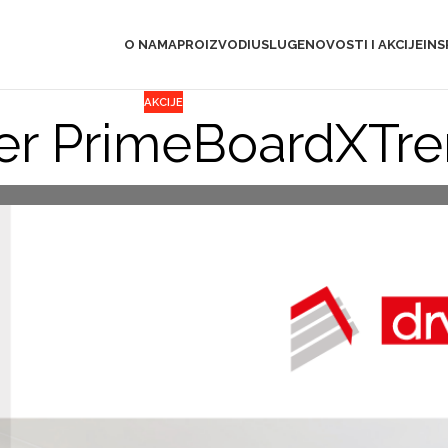
O NAMA
PROIZVODI
USLUGE
NOVOSTI I AKCIJE
INS
AKCIJE
rer PrimeBoardXTr