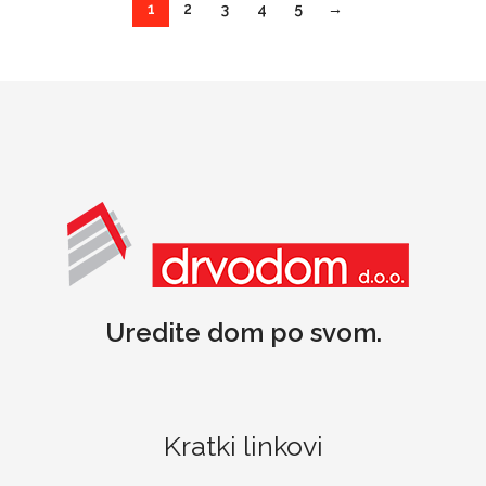
1
2
3
4
5
→
Uredite dom po svom.
Kratki linkovi