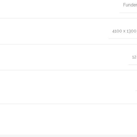
Funde
4100 x 130
1