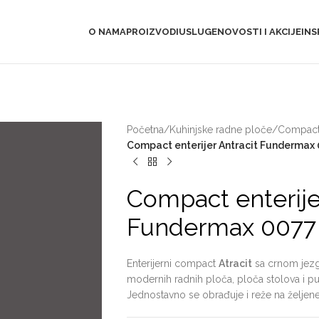
O NAMA
PROIZVODI
USLUGE
NOVOSTI I AKCIJE
INS
Početna
/
Kuhinjske radne ploče
/
Compact 
Compact enterijer Antracit Fundermax 
Compact enterije
Fundermax 0077 
Enterijerni compact
Atracit
sa crnom jezgr
modernih radnih ploča, ploča stolova i pul
Jednostavno se obrađuje i reže na željene