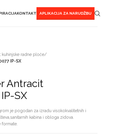
PIRACIJA
KONTAKT
APLIKACIJA ZA NARUDŽBU
kuhinjske radne ploče
/
0077 IP-SX
r Antracit
IP-SX
om je pogodan za izradu visokokvalitetnih i
teva,sanitarnih kabina i obloga zidova.
 formate.