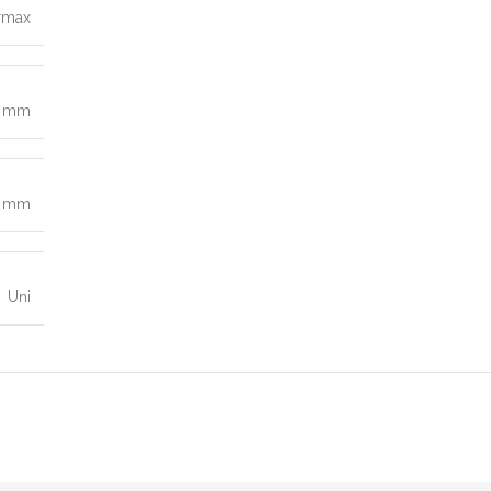
rmax
0 mm
2 mm
Uni