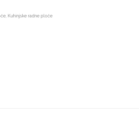
oče
,
Kuhinjske radne ploče