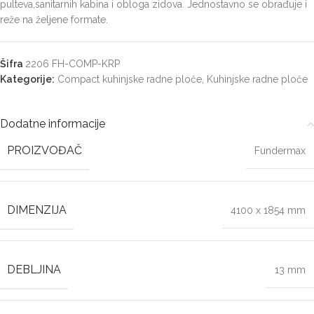
pulteva,sanitarnih kabina i obloga zidova. Jednostavno se obrađuje i
reže na željene formate.
Šifra
2206 FH-COMP-KRP
Kategorije:
Compact kuhinjske radne ploče
,
Kuhinjske radne ploče
Dodatne informacije
PROIZVOĐAČ
Fundermax
DIMENZIJA
4100 x 1854 mm
DEBLJINA
13 mm