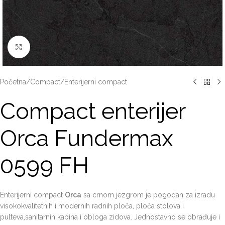
Click to enlarge
Početna
/
Compact
/
Enterijerni compact
Compact enterijer
Orca Fundermax
0599 FH
Enterijerni compact
Orca
sa crnom jezgrom je pogodan za izradu
visokokvalitetnih i modernih radnih ploča, ploča stolova i
pulteva,sanitarnih kabina i obloga zidova. Jednostavno se obrađuje i