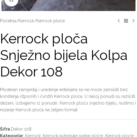
Početna
/
Kerrock
/
Kerrock ploče
Kerrock ploča
Snježno bijela Kolpa
Dekor 108
Moderan namještaj i uredenje enterijera se ne može zamisliti bez
korištenja otpornih i čvrstih Kerrock ploča. U našoj ponudi su različiti
dezeni, izdvajamo iz ponude Kerrock ploču snježno bijelu, nudimo i
rezanje Kerrock ploča na željeni format.
Šifra
Dekor 108
Kategorije:
Kerrock
,
Kerrock kuhinjske radne ploče
,
Kerrock ploče
,