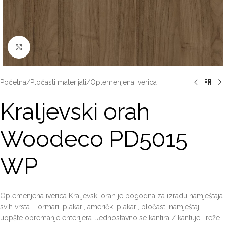
Click to enlarge
Početna
/
Pločasti materijali
/
Oplemenjena iverica
Kraljevski orah
Woodeco PD5015
WP
Oplemenjena iverica Kraljevski orah je pogodna za izradu namještaja
svih vrsta – ormari, plakari, američki plakari, pločasti namještaj i
uopšte opremanje enterijera. Jednostavno se kantira / kantuje i reže