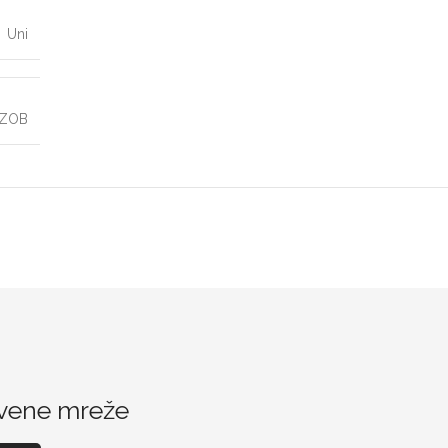
Uni
 ZOB
vene mreže