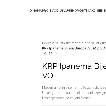
O NAMA
PROIZVODI
USLUGE
NOVOSTI I AKCIJE
INS
Početna
/
Kuhinjske radne ploče
/
Kuhinjsk
KRP Ipanema Bijela Duropal S61011 VO
KRP Ipanema Bije
VO
Moderna kuhinja se ne može zamisliti bez 
U našoj ponudi su različiti dezeni, izdv
i rezanje ploča na željeni format.