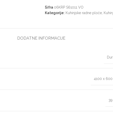
Šifra
06KRP S61011 VO
Kategorije:
Kuhinjske radne ploče
,
Kuhin
DODATNE INFORMACIJE
Dur
4100 x 60
3