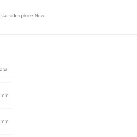
jske radne ploče
,
Novo
opal
0 mm
9 mm