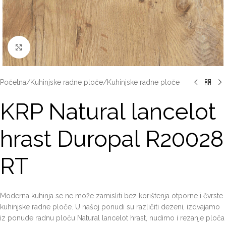
Click to enlarge
Početna
/
Kuhinjske radne ploče
/
Kuhinjske radne ploče
KRP Natural lancelot
hrast Duropal R20028
RT
Moderna kuhinja se ne može zamisliti bez korištenja otporne i čvrste
kuhinjske radne ploče. U našoj ponudi su različiti dezeni, izdvajamo
iz ponude radnu ploču Natural lancelot hrast, nudimo i rezanje ploča