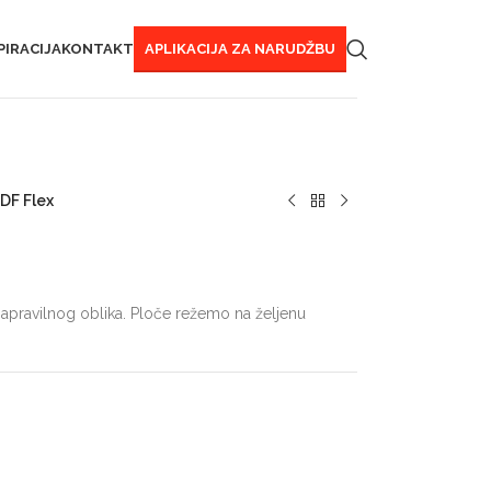
PIRACIJA
KONTAKT
APLIKACIJA ZA NARUDŽBU
DF Flex
 napravilnog oblika. Ploče režemo na željenu
i