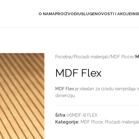
O NAMA
PROIZVODI
USLUGE
NOVOSTI I AKCIJE
INS
Početna
/
Pločasti materijali
/
MDF Ploče
/
M
MDF Flex
MDF Flex
je idealan za izradu namještaja
dimenziju.
Šifra
06MDF-8 FLEX
Kategorije:
MDF Ploče
,
Pločasti materijal