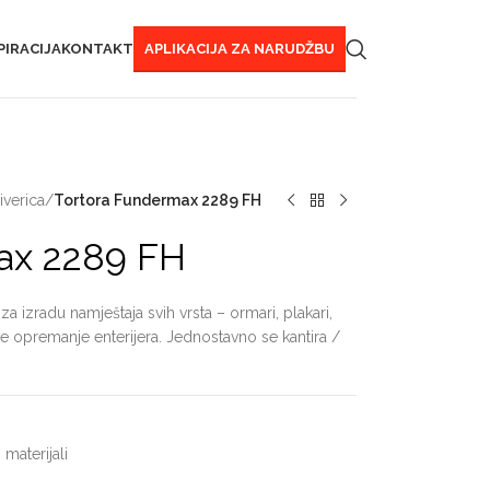
PIRACIJA
KONTAKT
APLIKACIJA ZA NARUDŽBU
verica
/
Tortora Fundermax 2289 FH
ax 2289 FH
a izradu namještaja svih vrsta – ormari, plakari,
šte opremanje enterijera. Jednostavno se kantira /
 materijali