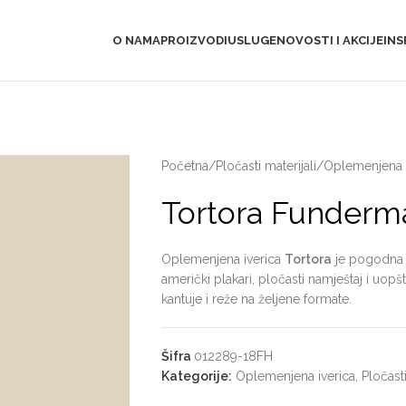
O NAMA
PROIZVODI
USLUGE
NOVOSTI I AKCIJE
INS
Početna
/
Pločasti materijali
/
Oplemenjena i
Tortora Funderm
Oplemenjena iverica
Tortora
je pogodna z
američki plakari, pločasti namještaj i uop
kantuje i reže na željene formate.
Šifra
012289-18FH
Kategorije:
Oplemenjena iverica
,
Pločasti