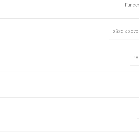
Funde
2820 x 207
1