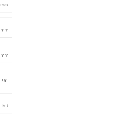
rmax
0 mm
8 mm
Uni
IVR