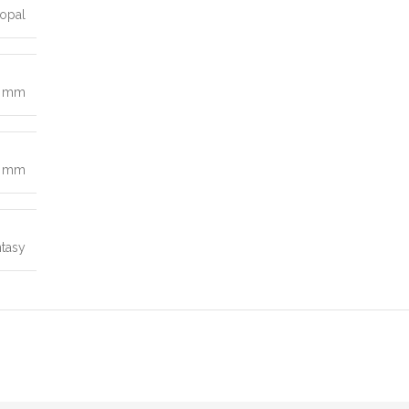
opal
0 mm
6 mm
ntasy