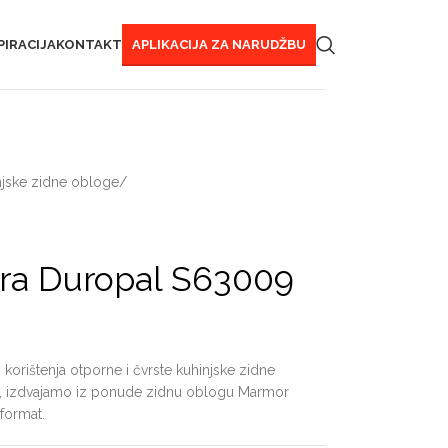
PIRACIJA
KONTAKT
APLIKACIJA ZA NARUDŽBU
njske zidne obloge
/
ra Duropal S63009
korištenja otporne i čvrste kuhinjske zidne
ni, izdvajamo iz ponude zidnu oblogu Marmor
 format.