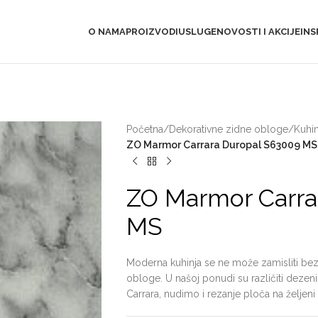
O NAMA
PROIZVODI
USLUGE
NOVOSTI I AKCIJE
INS
Početna
/
Dekorativne zidne obloge
/
Kuhi
ZO Marmor Carrara Duropal S63009 MS
ZO Marmor Carra
MS
Moderna kuhinja se ne može zamisliti bez 
obloge. U našoj ponudi su različiti deze
Carrara, nudimo i rezanje ploča na željeni