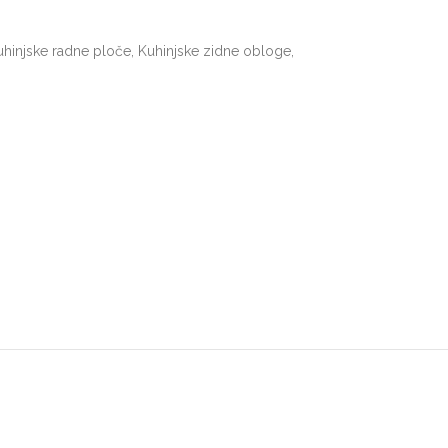
uhinjske radne ploče
,
Kuhinjske zidne obloge
,