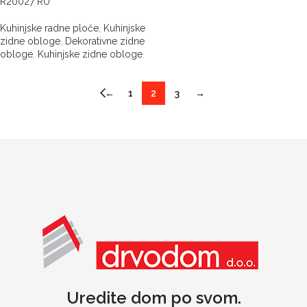
R20027 RU
Kuhinjske radne ploče
,
Kuhinjske
zidne obloge
,
Dekorativne zidne
obloge
,
Kuhinjske zidne obloge
←
1
2
3
→
Uredite dom po svom.