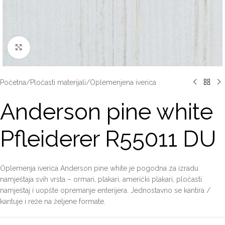
Click to enlarge
Početna
/
Pločasti materijali
/
Oplemenjena iverica
Anderson pine white
Pfleiderer R55011 DU
Oplemenja iverica Anderson pine white je pogodna za izradu
namještaja svih vrsta – ormari, plakari, američki plakari, pločasti
namještaj i uopšte opremanje enterijera. Jednostavno se kantira /
kantuje i reže na željene formate.