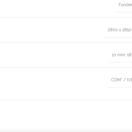
Funde
2800 x 185
10 mm
,
1
COM* / IV