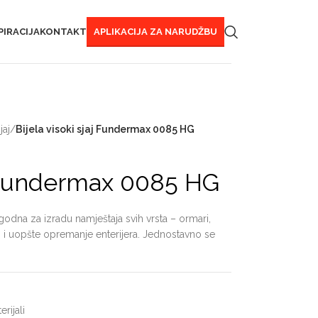
PIRACIJA
KONTAKT
APLIKACIJA ZA NARUDŽBU
jaj
/
Bijela visoki sjaj Fundermax 0085 HG
aj Fundermax 0085 HG
odna za izradu namještaja svih vrsta – ormari,
taj i uopšte opremanje enterijera. Jednostavno se
rijali