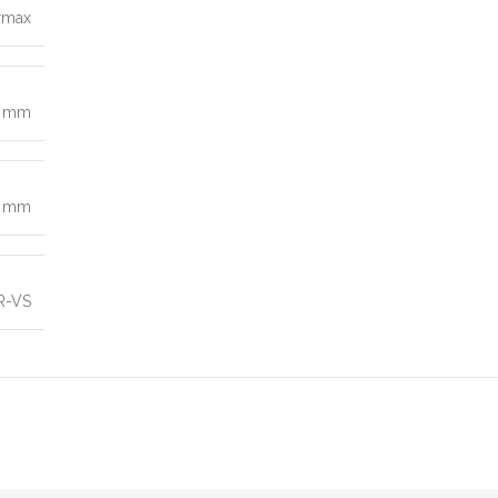
rmax
0 mm
8 mm
R-VS