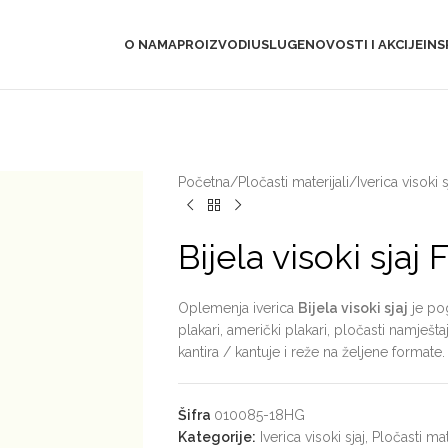
O NAMA
PROIZVODI
USLUGE
NOVOSTI I AKCIJE
INS
Početna
/
Pločasti materijali
/
Iverica visoki s
Bijela visoki sj
Oplemenja iverica
Bijela visoki sjaj
je pog
plakari, američki plakari, pločasti namješ
kantira / kantuje i reže na željene formate.
Šifra
010085-18HG
Kategorije:
Iverica visoki sjaj
,
Pločasti mate