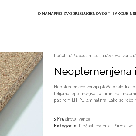
O NAMA
PROIZVODI
USLUGE
NOVOSTI I AKCIJE
INS
Početna
/
Pločasti materijali
/
Sirova iverica
Neoplemenjena i
Neoplemenjena verzija ploča prikladna je
folijama, oplemenjivanje furnirima, mel
papirom ili HPL laminatima. Lako se reže 
Šifra
sirova iverica
Kategorije:
Pločasti materijali
,
Sirova iver