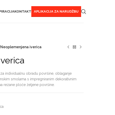
PIRACIJA
KONTAKT
APLIKACIJA ZA NARUDŽBU
/
Neoplemenjena iverica
verica
 za individualnu obradu površine, oblaganje
aminskim smolama s impregniranim dekorativnim
na rezane ploče željene površine.
ica