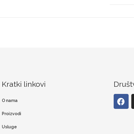
Kratki linkovi
Društ
O nama
Proizvodi
Usluge