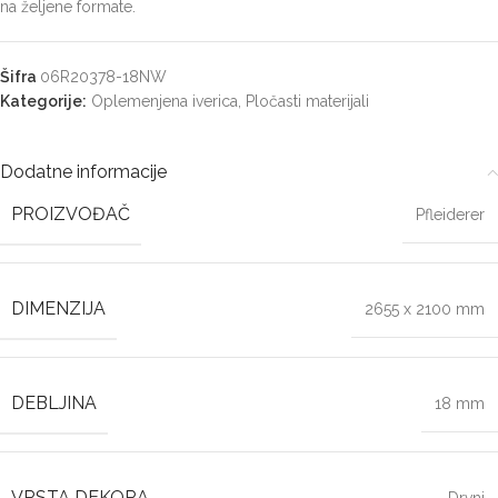
na željene formate.
Šifra
06R20378-18NW
Kategorije:
Oplemenjena iverica
,
Pločasti materijali
Dodatne informacije
PROIZVOĐAČ
Pfleiderer
DIMENZIJA
2655 x 2100 mm
DEBLJINA
18 mm
VRSTA DEKORA