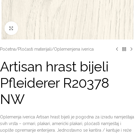
Click to enlarge
Početna
/
Pločasti materijali
/
Oplemenjena iverica
Artisan hrast bijeli
Pfleiderer R20378
NW
Oplemenja iverica Artisan hrast bijeli je pogodna za izradu namještaja
svih vrsta – ormari, plakari, američki plakari, pločasti namještaj i
uopšte opremanje enterijera. Jednostavno se kantira / kantuje i reže