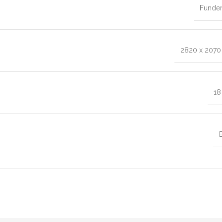
Funde
2820 x 207
1
B