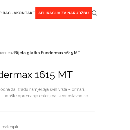
PIRACIJA
KONTAKT
APLIKACIJA ZA NARUDŽBU
verica
/
Bijela glatka Fundermax 1615 MT
ndermax 1615 MT
odna za izradu namještaja svih vrsta – ormari,
taj i uopšte opremanje enterijera. Jednostavno se
 materijali