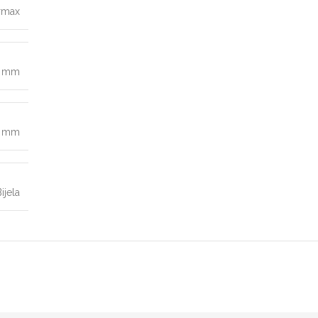
rmax
0 mm
8 mm
ijela