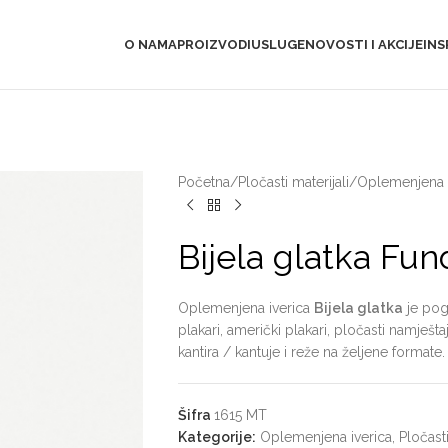
O NAMA
PROIZVODI
USLUGE
NOVOSTI I AKCIJE
INS
Početna
/
Pločasti materijali
/
Oplemenjena i
Bijela glatka Fu
Oplemenjena iverica
Bijela glatka
je pog
plakari, američki plakari, pločasti namješ
kantira / kantuje i reže na željene formate.
Šifra
1615 MT
Kategorije:
Oplemenjena iverica
,
Pločasti