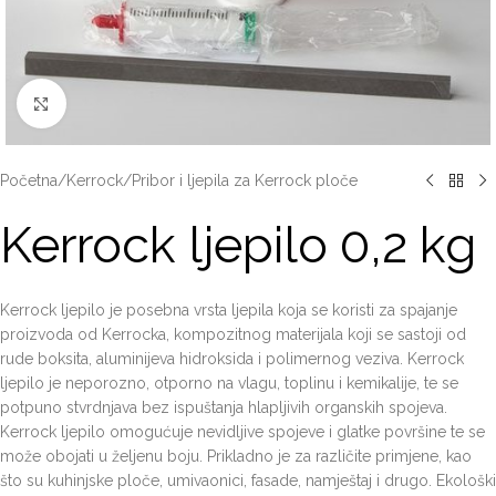
Click to enlarge
Početna
/
Kerrock
/
Pribor i ljepila za Kerrock ploče
Kerrock ljepilo 0,2 kg
Kerrock ljepilo je posebna vrsta ljepila koja se koristi za spajanje
proizvoda od Kerrocka, kompozitnog materijala koji se sastoji od
rude boksita, aluminijeva hidroksida i polimernog veziva. Kerrock
ljepilo je neporozno, otporno na vlagu, toplinu i kemikalije, te se
potpuno stvrdnjava bez ispuštanja hlapljivih organskih spojeva.
Kerrock ljepilo omogućuje nevidljive spojeve i glatke površine te se
može obojati u željenu boju. Prikladno je za različite primjene, kao
što su kuhinjske ploče, umivaonici, fasade, namještaj i drugo. Ekološki