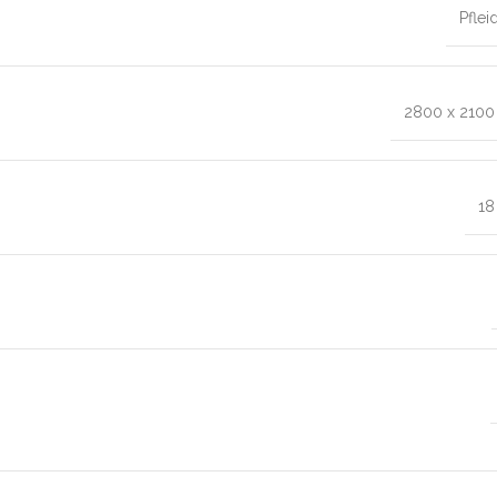
Pflei
2800 x 210
1