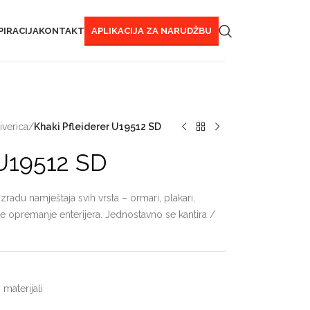
PIRACIJA
KONTAKT
APLIKACIJA ZA NARUDŽBU
verica
/
Khaki Pfleiderer U19512 SD
 U19512 SD
radu namještaja svih vrsta – ormari, plakari,
šte opremanje enterijera. Jednostavno se kantira /
 materijali