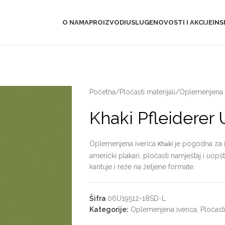
O NAMA
PROIZVODI
USLUGE
NOVOSTI I AKCIJE
INS
Početna
/
Pločasti materijali
/
Oplemenjena i
Khaki Pfleiderer
Oplemenjena iverica
je pogodna za iz
Khaki
američki plakari, pločasti namještaj i uop
kantuje i reže na željene formate.
Šifra
06U19512-18SD-L
Kategorije:
Oplemenjena iverica
,
Pločasti