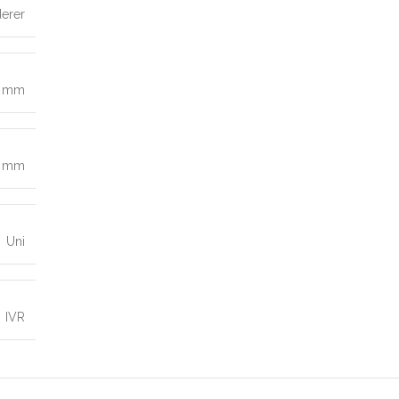
derer
0 mm
8 mm
Uni
IVR