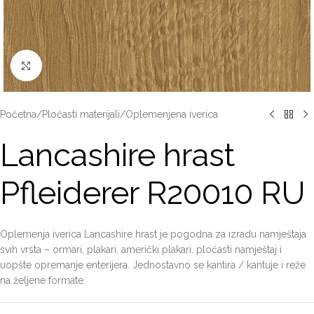
Click to enlarge
Početna
/
Pločasti materijali
/
Oplemenjena iverica
Lancashire hrast
Pfleiderer R20010 RU
Oplemenja iverica Lancashire hrast je pogodna za izradu namještaja
svih vrsta – ormari, plakari, američki plakari, pločasti namještaj i
uopšte opremanje enterijera. Jednostavno se kantira / kantuje i reže
na željene formate.