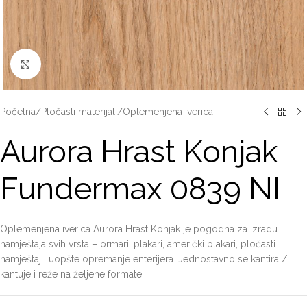
Click to enlarge
Početna
/
Pločasti materijali
/
Oplemenjena iverica
Aurora Hrast Konjak
Fundermax 0839 NI
Oplemenjena iverica Aurora Hrast Konjak je pogodna za izradu
namještaja svih vrsta – ormari, plakari, američki plakari, pločasti
namještaj i uopšte opremanje enterijera. Jednostavno se kantira /
kantuje i reže na željene formate.