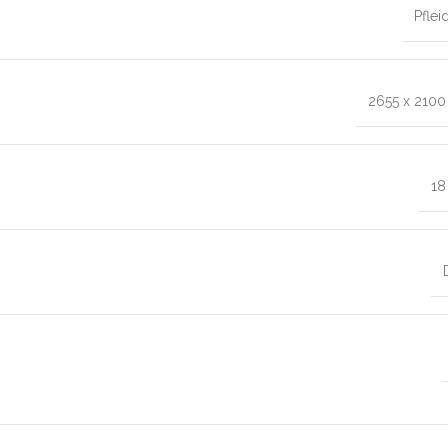
Pflei
2655 x 210
1