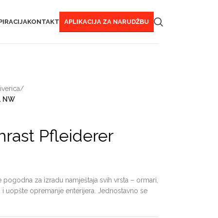
PIRACIJA
KONTAKT
APLIKACIJA ZA NARUDŽBU
verica
/
34 NW
hrast Pfleiderer
e pogodna za izradu namještaja svih vrsta – ormari,
taj i uopšte opremanje enterijera. Jednostavno se