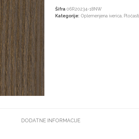
Šifra
06R20234-18NW
Kategorije:
Oplemenjena iverica
,
Pločasti
DODATNE INFORMACIJE