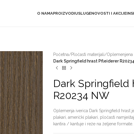
O NAMA
PROIZVODI
USLUGE
NOVOSTI I AKCIJE
INS
Početna
/
Pločasti materijali
/
Oplemenjena i
Dark Springfield hrast Pfleiderer R202
Dark Springfield 
R20234 NW
Oplemenja iverica Dark Springfield hrast j
plakari, američki plakari, pločasti namješ
kantira / kantuje i reže na željene formate.