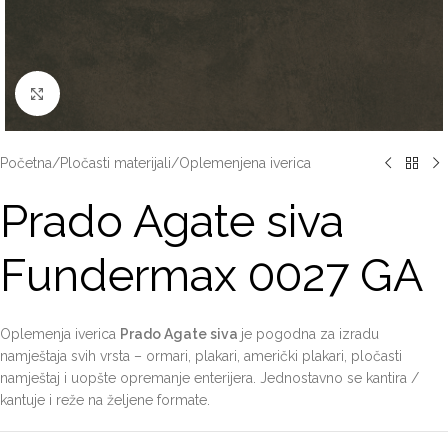
Click to enlarge
Početna
/
Pločasti materijali
/
Oplemenjena iverica
Prado Agate siva
Fundermax 0027 GA
Oplemenja iverica
Prado Agate siva
je pogodna za izradu
namještaja svih vrsta – ormari, plakari, američki plakari, pločasti
namještaj i uopšte opremanje enterijera. Jednostavno se kantira /
kantuje i reže na željene formate.