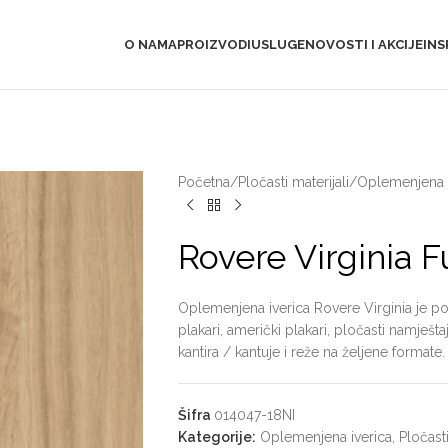
O NAMA
PROIZVODI
USLUGE
NOVOSTI I AKCIJE
INS
Početna
/
Pločasti materijali
/
Oplemenjena i
Rovere Virginia 
Oplemenjena iverica Rovere Virginia je po
plakari, američki plakari, pločasti namješ
kantira / kantuje i reže na željene formate.
Šifra
014047-18NI
Kategorije:
Oplemenjena iverica
,
Pločasti