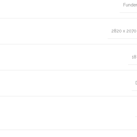
Funde
2820 x 207
1